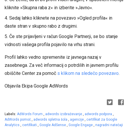
kliknite »Skupna raba z« in izberite »Javno«.
4. Sedaj lahko kliknete na povezavo »Ogled profila« in
daste stran v skupno rabo z drugimi.
5. Če ste prijavljeni v račun Google Partnerji, se bo stanje
vidnosti vašega profila pojavilo na vrhu strani.
Profil lahko vedno spremenite iz javnega nazaj v
zasebnega. Za več informacij o potrdilih in javnem profilu
obiščite Center za pomoč
s klikom na sledečo povezavo
.
Objavila Ekipa Google AdWords
Labels:
AdWords Forum
,
adwords izobraževanje
,
adwords podpora
,
AdWords pomoč
,
adwords spletna šola
,
agencije
,
certifikat za Google
Analytics
,
certifikati
,
Google AdSense
,
Google Engage
,
nagradni natečaji