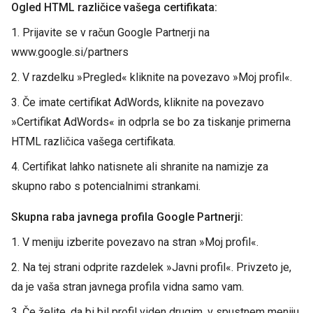
Ogled HTML različice vašega certifikata:
1. Prijavite se v račun Google Partnerji na
www.google.si/partners
2. V razdelku »Pregled« kliknite na povezavo »Moj profil«.
3. Če imate certifikat AdWords, kliknite na povezavo
»Certifikat AdWords« in odprla se bo za tiskanje primerna
HTML različica vašega certifikata.
4. Certifikat lahko natisnete ali shranite na namizje za
skupno rabo s potencialnimi strankami.
Skupna raba javnega profila Google Partnerji:
1. V meniju izberite povezavo na stran »Moj profil«.
2. Na tej strani odprite razdelek »Javni profil«. Privzeto je,
da je vaša stran javnega profila vidna samo vam.
3. Če želite, da bi bil profil viden drugim, v spustnem meniju