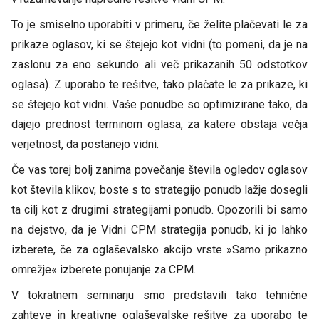
To je smiselno uporabiti v primeru, če želite plačevati le za
prikaze oglasov, ki se štejejo kot vidni (to pomeni, da je na
zaslonu za eno sekundo ali več prikazanih 50 odstotkov
oglasa). Z uporabo te rešitve, tako plačate le za prikaze, ki
se štejejo kot vidni. Vaše ponudbe so optimizirane tako, da
dajejo prednost terminom oglasa, za katere obstaja večja
verjetnost, da postanejo vidni.
Če vas torej bolj zanima povečanje števila ogledov oglasov
kot števila klikov, boste s to strategijo ponudb lažje dosegli
ta cilj kot z drugimi strategijami ponudb. Opozorili bi samo
na dejstvo, da je Vidni CPM strategija ponudb, ki jo lahko
izberete, če za oglaševalsko akcijo vrste »Samo prikazno
omrežje« izberete ponujanje za CPM.
V tokratnem seminarju smo predstavili tako tehnične
zahteve in kreativne oglaševalske rešitve za uporabo te