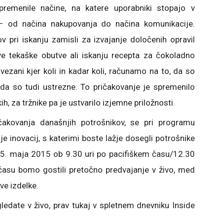
remenile načine, na katere uporabniki stopajo v
 – od načina nakupovanja do načina komunikacije.
 pri iskanju zamisli za izvajanje določenih opravil
e tekaške obutve ali iskanju recepta za čokoladno
ezani kjer koli in kadar koli, računamo na to, da so
 da so tudi ustrezne. To pričakovanje je spremenilo
h, za tržnike pa je ustvarilo izjemne priložnosti.
ičakovanja današnjih potrošnikov, se pri programu
inovacij, s katerimi boste lažje dosegli potrošnike
a. 5. maja 2015 ob 9.30 uri po pacifiškem času/12.30
su bomo gostili pretočno predvajanje v živo, med
ve izdelke.
edate v živo, prav tukaj v spletnem dnevniku Inside