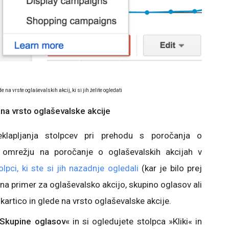
de na vrste oglaševalskih akcij, ki si jih želite ogledati
 na vrsto oglaševalske akcije
klapljanja stolpcev pri prehodu s poročanja o
m omrežju na poročanje o oglaševalskih akcijah v
olpci, ki ste si jih nazadnje ogledali
(kar je bilo prej
na primer za oglaševalsko akcijo, skupino oglasov ali
 kartico in glede na vrsto oglaševalske akcije.
Skupine oglasov«
in si ogledujete stolpca »Kliki« in