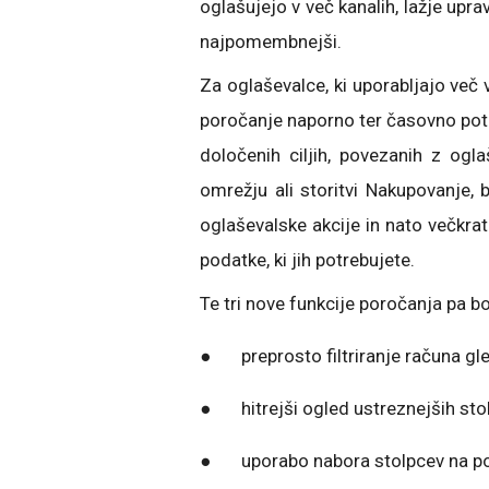
oglašujejo v več kanalih, lažje upra
najpomembnejši.
Za oglaševalce, ki uporabljajo več v
poročanje naporno ter časovno potra
določenih ciljih, povezanih z og
omrežju ali storitvi Nakupovanje, 
oglaševalske akcije in nato večkrat
podatke, ki jih potrebujete.
Te tri nove funkcije poročanja pa 
● preprosto filtriranje računa gle
● hitrejši ogled ustreznejših sto
● uporabo nabora stolpcev na pod