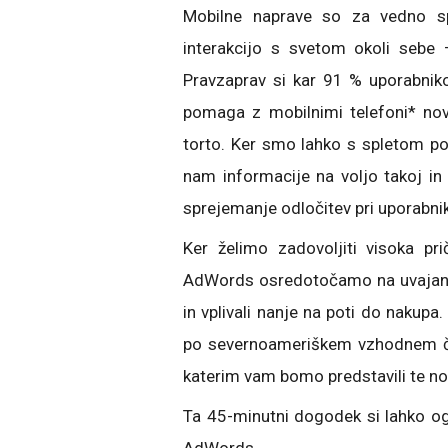
Mobilne naprave so za vedno sp
interakcijo s svetom okoli sebe
Pravzaprav si kar 91 % uporabnikov
pomaga z mobilnimi telefoni* nov
torto. Ker smo lahko s spletom pov
nam informacije na voljo takoj in
sprejemanje odločitev pri uporabniki
Ker želimo zadovoljiti visoka pr
AdWords osredotočamo na uvajanje 
in vplivali nanje na poti do nakup
po severnoameriškem vzhodnem ča
katerim vam bomo predstavili te no
Ta 45-minutni dogodek si lahko ogl