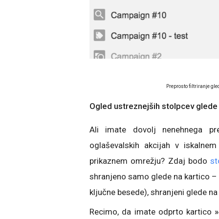
Preprosto filtriranje gle
Ogled ustreznejših stolpcev glede
Ali imate dovolj nenehnega pre
oglaševalskih akcijah v iskalne
prikaznem omrežju? Zdaj bodo
st
shranjeno samo glede na kartico – 
ključne besede), shranjeni glede na
Recimo, da imate odprto kartico
»