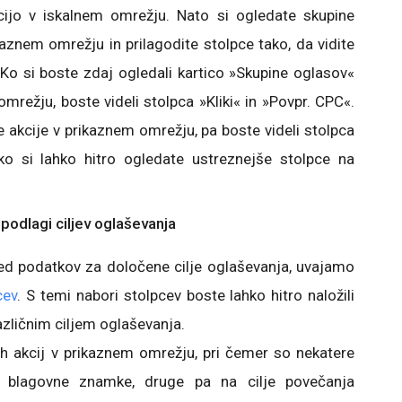
ijo v iskalnem omrežju. Nato si ogledate skupine
kaznem omrežju in prilagodite stolpce tako, da vidite
 Ko si boste zdaj ogledali kartico »Skupine oglasov«
mrežju, boste videli stolpca »Kliki« in »Povpr. CPC«.
e akcije v prikaznem omrežju, pa boste videli stolpca
ko si lahko hitro ogledate ustreznejše stolpce na
podlagi ciljev oglaševanja
ogled podatkov za določene cilje oglaševanja, uvajamo
cev
. S temi nabori stolpcev boste lahko hitro naložili
azličnim ciljem oglaševanja.
h akcij v prikaznem omrežju, pri čemer so nekatere
ja blagovne znamke, druge pa na cilje povečanja