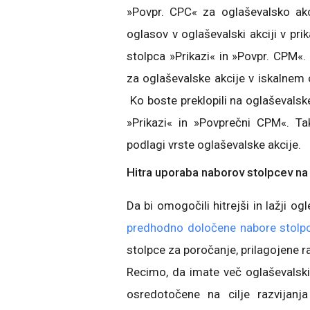
»Povpr. CPC« za oglaševalsko akc
oglasov v oglaševalski akciji v pri
stolpca »Prikazi« in »Povpr. CPM«.
za oglaševalske akcije v iskalnem o
Ko boste preklopili na oglaševalsk
»Prikazi« in »Povprečni CPM«. Ta
podlagi vrste oglaševalske akcije.
Hitra uporaba naborov stolpcev na 
Da bi omogočili hitrejši in lažji 
predhodno določene nabore stolp
stolpce za poročanje, prilagojene r
Recimo, da imate več oglaševalski
osredotočene na cilje razvijan