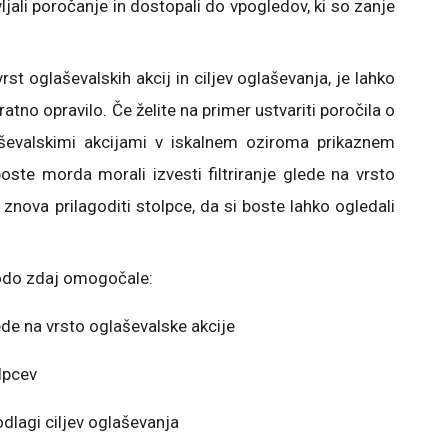
vljali poročanje in dostopali do vpogledov, ki so zanje
rst oglaševalskih akcij in ciljev oglaševanja, je lahko
tno opravilo. Če želite na primer ustvariti poročila o
laševalskimi akcijami v iskalnem oziroma prikaznem
boste morda morali izvesti filtriranje glede na vrsto
 znova prilagoditi stolpce, da si boste lahko ogledali
bodo zdaj omogočale:
de na vrsto oglaševalske akcije
lpcev
lagi ciljev oglaševanja