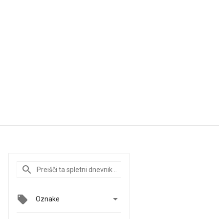

Oznake