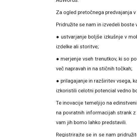
AdWords.
Za ogled pretočnega predvajanja v ž
Pridružite se nam in izvedeli boste 
● ustvarjanje boljše izkušnje v mob
izdelke ali storitve;
● merjenje vseh trenutkov, ki so p
več napravah in na stičnih točkah;
● prilagajanje in razširitev vsega
izkoristili celotni potencial vedno b
Te inovacije temeljijo na edinstveni
na povratnih informacijah strank z
vam jih bomo lahko predstavili.
Registrirajte se in se nam pridruži