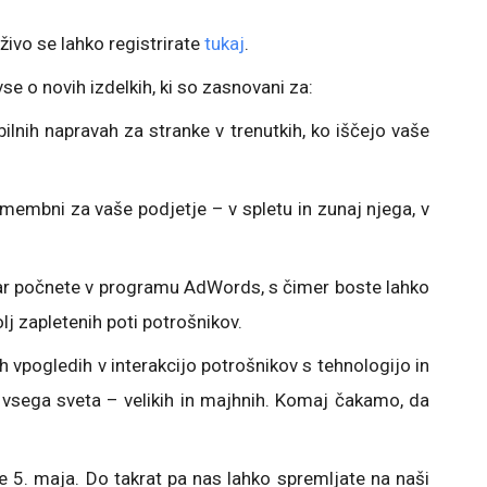
ivo se lahko registrirate
tukaj
.
vse o novih izdelkih, ki so zasnovani za:
ilnih napravah za stranke v trenutkih, ko iščejo vaše
omembni za vaše podjetje – v spletu in zunaj njega, v
, kar počnete v programu AdWords, s čimer boste lahko
olj zapletenih poti potrošnikov.
h vpogledih v interakcijo potrošnikov s tehnologijo in
 vsega sveta – velikih in majhnih. Komaj čakamo, da
te 5. maja. Do takrat pa nas lahko spremljate na naši