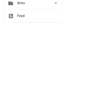


Arhiv
Feed