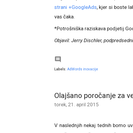
strani +GoogleAds
, kjer si boste 
vas čaka.
*Potrošniška raziskava podjetij Go
Objavil: Jerry Dischler, podpredsed

Labels:
AdWords inovacije
Olajšano poročanje za ve
torek, 21. april 2015
V naslednjih nekaj tednih bomo uved