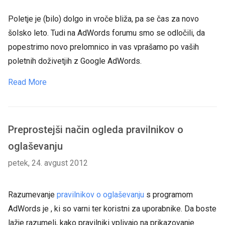
Poletje je (bilo) dolgo in vroče bliža, pa se čas za novo
šolsko leto. Tudi na AdWords forumu smo se odločili, da
popestrimo novo prelomnico in vas vprašamo po vaših
poletnih doživetjih z Google AdWords.
Read More
Preprostejši način ogleda pravilnikov o
oglaševanju
petek, 24. avgust 2012
Razumevanje
pravilnikov o oglaševanju
s programom
AdWords je , ki so varni ter koristni za uporabnike. Da boste
lažje razumeli, kako pravilniki vplivajo na prikazovanje