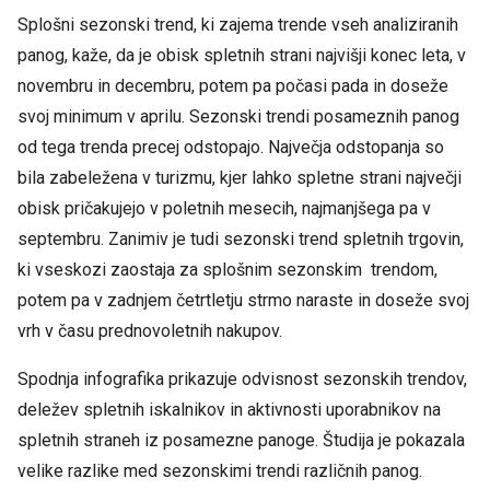
Splošni sezonski trend, ki zajema trende vseh analiziranih
panog, kaže, da je obisk spletnih strani najvišji konec leta, v
novembru in decembru, potem pa počasi pada in doseže
svoj minimum v aprilu. Sezonski trendi posameznih panog
od tega trenda precej odstopajo. Največja odstopanja so
bila zabeležena v turizmu, kjer lahko spletne strani največji
obisk pričakujejo v poletnih mesecih, najmanjšega pa v
septembru. Zanimiv je tudi sezonski trend spletnih trgovin,
ki vseskozi zaostaja za splošnim sezonskim trendom,
potem pa v zadnjem četrtletju strmo naraste in doseže svoj
vrh v času prednovoletnih nakupov.
Spodnja infografika prikazuje odvisnost sezonskih trendov,
deležev spletnih iskalnikov in aktivnosti uporabnikov na
spletnih straneh iz posamezne panoge. Študija je pokazala
velike razlike med sezonskimi trendi različnih panog.