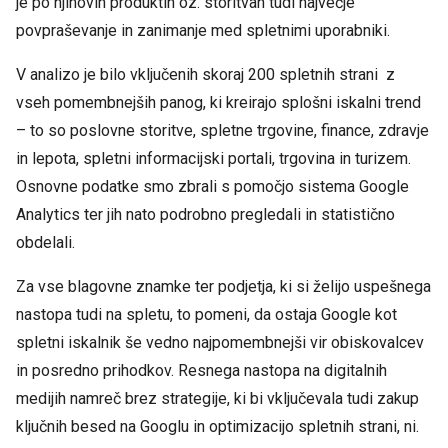
je po njihovih produktih oz. storitvah tudi največje
povpraševanje in zanimanje med spletnimi uporabniki.
V analizo je bilo vključenih skoraj 200 spletnih strani z
vseh pomembnejših panog, ki kreirajo splošni iskalni trend
– to so poslovne storitve, spletne trgovine, finance, zdravje
in lepota, spletni informacijski portali, trgovina in turizem.
Osnovne podatke smo zbrali s pomočjo sistema Google
Analytics ter jih nato podrobno pregledali in statistično
obdelali.
Za vse blagovne znamke ter podjetja, ki si želijo uspešnega
nastopa tudi na spletu, to pomeni, da ostaja Google kot
spletni iskalnik še vedno najpomembnejši vir obiskovalcev
in posredno prihodkov. Resnega nastopa na digitalnih
medijih namreč brez strategije, ki bi vključevala tudi zakup
ključnih besed na Googlu in optimizacijo spletnih strani, ni.