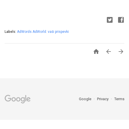
Labels:
AdWords AdWorld: vaši prispevki



Google
Privacy
Terms