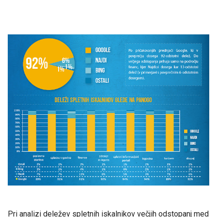
Pri analizi deležev spletnih iskalnikov večjih odstopanj med