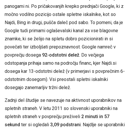
panogami ni. Po pričakovanjih krepko prednjači Google, ki z
močno vodilno pozicijo ostale spletne iskalnike, kot so
Najdi, Bing in drugi, pušča daleč pod sabo. To pomeni, da je
Google tudi primarni oglaševalski kanal za vse blagovne
znamke, ki se želijo na spletu dobro pozicionirati in si
povečati ter izboljšati prepoznavnost. Google namreč v
povprečju dosega
92-odstotni delež
. Do večjega
odstopanja prihaja samo na področju financ, kjer Najdi.si
dosega kar 13-odstotni delež (v primerjavi s povprečnim 6-
odstotnim dosegom). Vsi preostali spletni iskalniki
dosegajo zanemarljiv tržni delež.
Zadnji del študije se navezuje na aktivnost uporabnikov na
spletnih straneh. V letu 2011 so slovenski uporabniki na
spletnih straneh v povprečju preživeli
2 minuti in 57
sekund
ter si ogledali
3,09 podstrani
. Najdlje se uporabniki