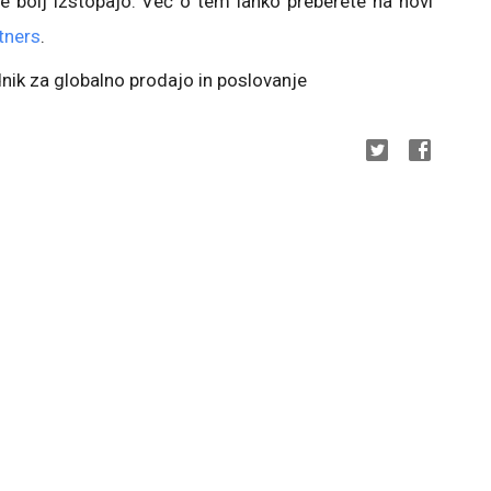
 bolj izstopajo. Več o tem lahko preberete na novi
tners
.
nik za globalno prodajo in poslovanje