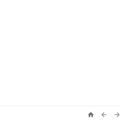


