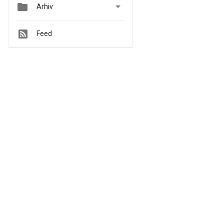


Arhiv
Feed