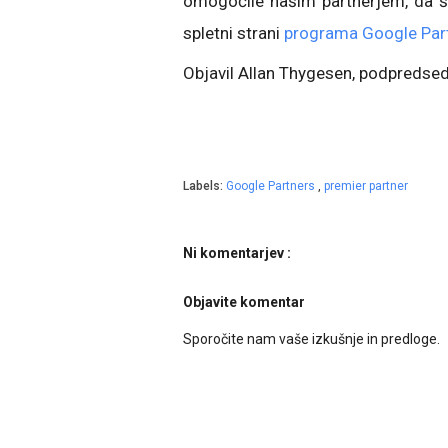
omogočile našim partnerjem, da še
spletni strani
programa Google Par
Objavil Allan Thygesen, podpredsed
Labels:
Google Partners
,
premier partner
Ni komentarjev :
Objavite komentar
Sporočite nam vaše izkušnje in predloge.