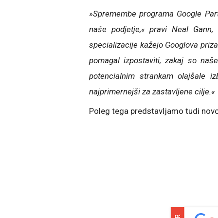
»Spremembe programa Google Partn
naše podjetje,« pravi Neal Gann,
specializacije kažejo Googlova priz
pomagal izpostaviti, zakaj so naš
potencialnim strankam olajšale izb
najprimernejši za zastavljene cilje.«
Poleg tega predstavljamo tudi nov