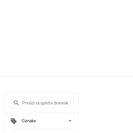

Oznake