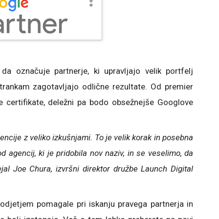
a označuje partnerje, ki upravljajo velik portfelj
strankam zagotavljajo odlične rezultate. Od premier
e certifikate, deležni pa bodo obsežnejše Googlove
encije z veliko izkušnjami. To je velik korak in posebna
agencij, ki je pridobila nov naziv, in se veselimo, da
jal Joe Chura, izvršni direktor družbe Launch Digital
djetjem pomagale pri iskanju pravega partnerja in