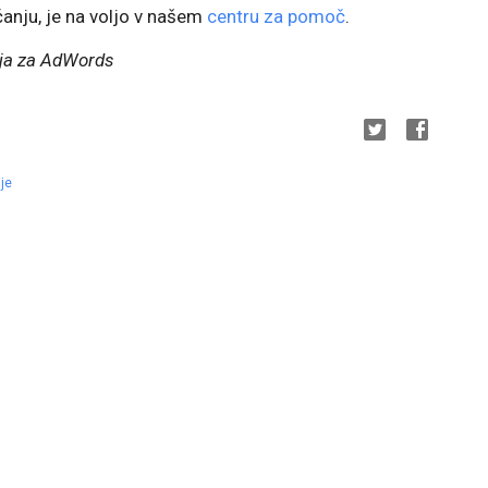
anju, je na voljo v našem
centru za pomoč
.
odja za AdWords
je