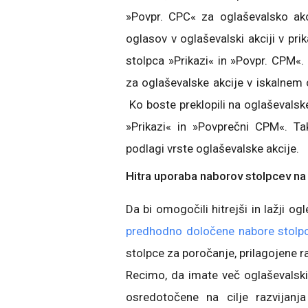
»Povpr. CPC« za oglaševalsko akc
oglasov v oglaševalski akciji v pri
stolpca »Prikazi« in »Povpr. CPM«.
za oglaševalske akcije v iskalnem o
Ko boste preklopili na oglaševalsk
»Prikazi« in »Povprečni CPM«. Ta
podlagi vrste oglaševalske akcije.
Hitra uporaba naborov stolpcev na 
Da bi omogočili hitrejši in lažji 
predhodno določene nabore stolp
stolpce za poročanje, prilagojene r
Recimo, da imate več oglaševalski
osredotočene na cilje razvijan