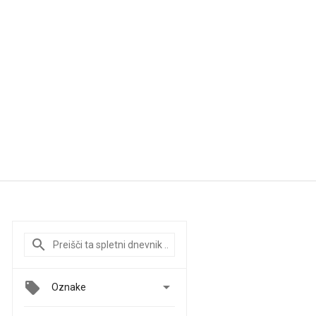

Oznake