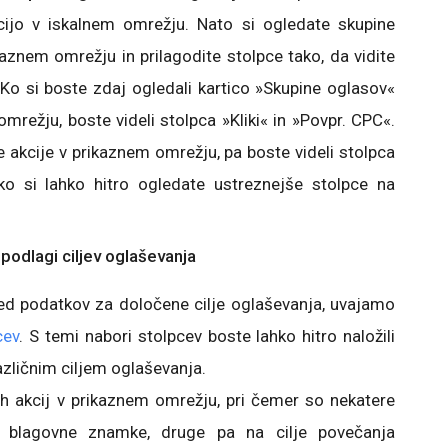
ijo v iskalnem omrežju. Nato si ogledate skupine
kaznem omrežju in prilagodite stolpce tako, da vidite
 Ko si boste zdaj ogledali kartico »Skupine oglasov«
mrežju, boste videli stolpca »Kliki« in »Povpr. CPC«.
e akcije v prikaznem omrežju, pa boste videli stolpca
ko si lahko hitro ogledate ustreznejše stolpce na
podlagi ciljev oglaševanja
ogled podatkov za določene cilje oglaševanja, uvajamo
cev
. S temi nabori stolpcev boste lahko hitro naložili
azličnim ciljem oglaševanja.
h akcij v prikaznem omrežju, pri čemer so nekatere
ja blagovne znamke, druge pa na cilje povečanja