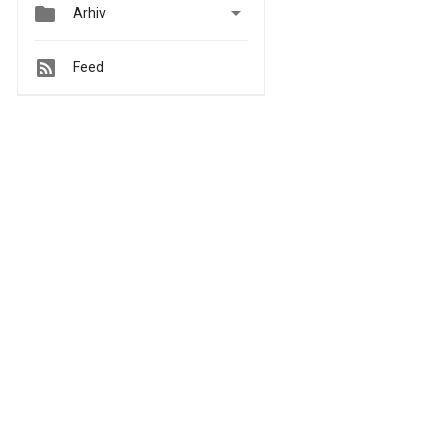


Arhiv
Feed