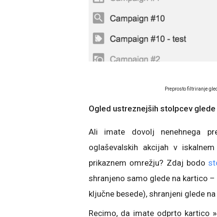
Preprosto filtriranje gle
Ogled ustreznejših stolpcev glede
Ali imate dovolj nenehnega pre
oglaševalskih akcijah v iskalne
prikaznem omrežju? Zdaj bodo
st
shranjeno samo glede na kartico – 
ključne besede), shranjeni glede na
Recimo, da imate odprto kartico
»