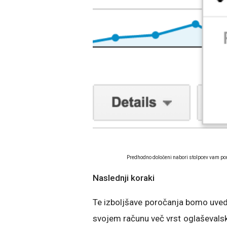
Predhodno določeni nabori stolpcev vam pom
Naslednji koraki
Te izboljšave poročanja bomo uvedli
svojem računu več vrst oglaševalski