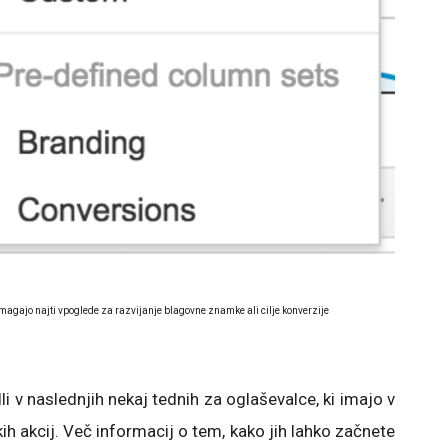
agajo najti vpoglede za razvijanje blagovne znamke ali cilje konverzije
 v naslednjih nekaj tednih za oglaševalce, ki imajo v
h akcij. Več informacij o tem, kako jih lahko začnete