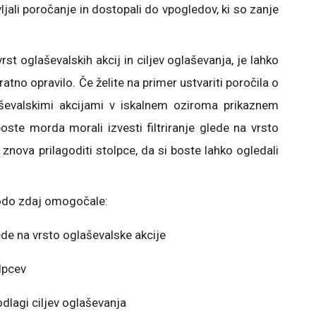
vljali poročanje in dostopali do vpogledov, ki so zanje
rst oglaševalskih akcij in ciljev oglaševanja, je lahko
tno opravilo. Če želite na primer ustvariti poročila o
laševalskimi akcijami v iskalnem oziroma prikaznem
boste morda morali izvesti filtriranje glede na vrsto
 znova prilagoditi stolpce, da si boste lahko ogledali
bodo zdaj omogočale:
de na vrsto oglaševalske akcije
lpcev
lagi ciljev oglaševanja