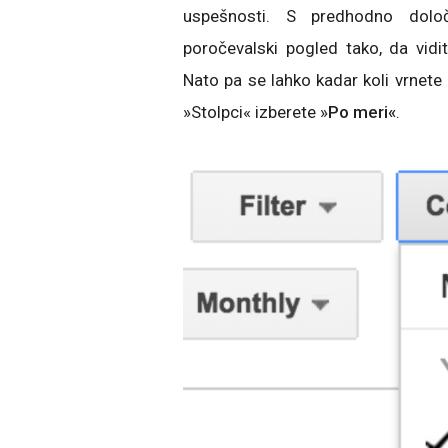
uspešnosti. S predhodno določ
poročevalski pogled tako, da vidi
Nato pa se lahko kadar koli vrnete
»Stolpci« izberete »
Po meri«
.