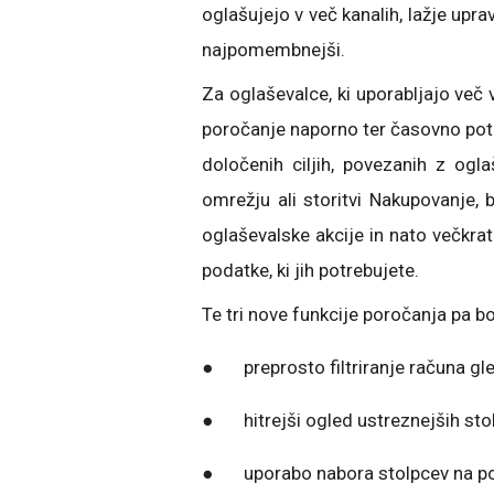
oglašujejo v več kanalih, lažje upra
najpomembnejši.
Za oglaševalce, ki uporabljajo več v
poročanje naporno ter časovno potra
določenih ciljih, povezanih z og
omrežju ali storitvi Nakupovanje, 
oglaševalske akcije in nato večkrat
podatke, ki jih potrebujete.
Te tri nove funkcije poročanja pa 
● preprosto filtriranje računa gle
● hitrejši ogled ustreznejših sto
● uporabo nabora stolpcev na pod