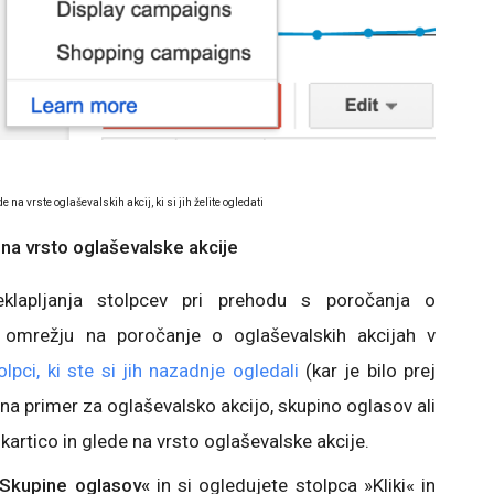
de na vrste oglaševalskih akcij, ki si jih želite ogledati
 na vrsto oglaševalske akcije
klapljanja stolpcev pri prehodu s poročanja o
m omrežju na poročanje o oglaševalskih akcijah v
olpci, ki ste si jih nazadnje ogledali
(kar je bilo prej
na primer za oglaševalsko akcijo, skupino oglasov ali
 kartico in glede na vrsto oglaševalske akcije.
Skupine oglasov«
in si ogledujete stolpca »Kliki« in