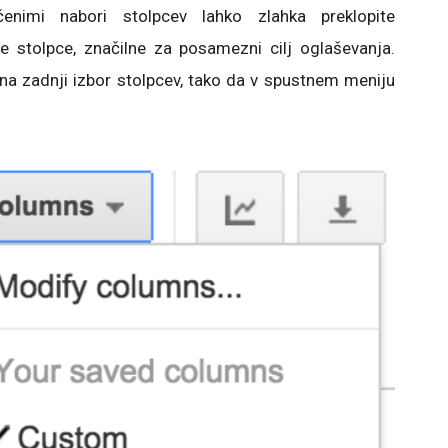
enimi nabori stolpcev lahko zlahka preklopite
te stolpce, značilne za posamezni cilj oglaševanja.
 na zadnji izbor stolpcev, tako da v spustnem meniju