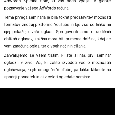
AdWords Spletne Šole, ki vas bodo vpeljali v globlje
poznavanje vašega AdWords računa.
Tema prvega seminarja je bila tokrat predstavitev možnosti
formatov znotraj platforme YouTube in kje vse se lahko na
njej prikažejo vaši oglasi. Spregovorili smo o različnih
oblikah oglasov, kakšna mora biti primerna dolžina, kdaj se
vam zaračuna oglas, ter o vseh načinih ciljanja.
Zahvaljujemo se vsem tistim, ki ste si naš prvi seminar
ogledali v živo. Vsi, ki želite izvedeti več o možnostih
oglaševanja, ki jih omogoča YouTube, pa lahko kliknete na
spodnji posnetek in si v celoti ogledate seminar.