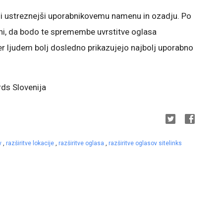
asi ustreznejši uporabnikovemu namenu in ozadju. Po
i, da bodo te spremembe uvrstitve oglasa
ker ljudem bolj dosledno prikazujejo najbolj uporabno
ds Slovenija
ev
,
razširitve lokacije
,
razširitve oglasa
,
razširitve oglasov sitelinks