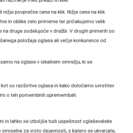
i razmerje med prikazi in kliki.
nižje povprečne cene na klik. Nižje cene na klik
itve in oblike zelo primerne ter pričakujemo velik
 na druge sodelujoče v dražbi. V drugih primerih so
oljšanega položaja oglasa ali večje konkurence od
amo na oglase v iskalnem omrežju, ki se
kot so razširitve oglasa in kako določamo uvrstitev
ijami o teh pomembnih spremembah.
bni in lahko se izboljša tudi uspešnost oglaševalske
so smiselne za vrsto dejavnosti, s katero se ukvarjate,