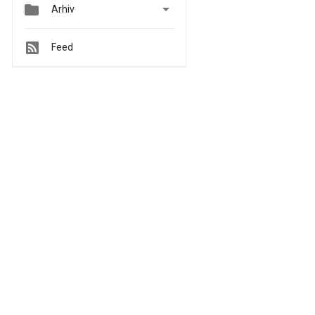


Arhiv
Feed