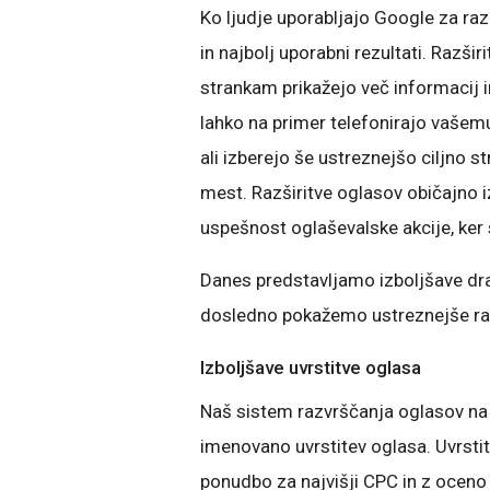
Ko ljudje uporabljajo Google za raz
in najbolj uporabni rezultati. Razš
strankam prikažejo več informacij 
lahko na primer telefonirajo vašemu 
ali izberejo še ustreznejšo ciljno s
mest. Razširitve oglasov običajno iz
uspešnost oglaševalske akcije, ker 
Danes predstavljamo izboljšave dr
dosledno pokažemo ustreznejše raz
Izboljšave uvrstitve oglasa
Naš sistem razvrščanja oglasov na s
imenovano uvrstitev oglasa. Uvrstit
ponudbo za najvišji CPC in z oceno