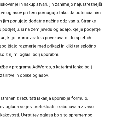
iskovanje in nakup stvari, jih zanimajo najustreznejši
iritve oglasov pri tem pomagajo tako, da potencialnim
in jim ponujajo dodatne načine odzivanja. Stranke
podjetju, si na zemljevidu ogledajo, kje je podjetje,
tran, ki jo promovirate s povezavami do spletnih
boljšajo razmerje med prikazi in kliki ter splošno
so z njimi oglasi bolj uporabni.
ažbe v programu AdWords, s katerimi lahko bolj
širitve in oblike oglasov.
traneh z rezultati iskanja uporablja formulo,
ev oglasa se je v preteklosti izračunavala z vašo
 kakovosti. Uvrstitev oglasa bo s to spremembo