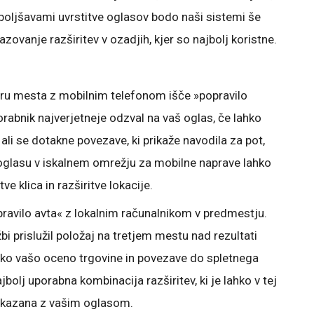
izboljšavami uvrstitve oglasov bodo naši sistemi še
zovanje razširitev v ozadjih, kjer so najbolj koristne.
tru mesta z mobilnim telefonom išče »popravilo
orabnik najverjetneje odzval na vaš oglas, če lahko
 ali se dotakne povezave, ki prikaže navodila za pot,
 oglasu v iskalnem omrežju za mobilne naprave lahko
ve klica in razširitve lokacije.
ravilo avta« z lokalnim računalnikom v predmestju.
žbi prislužil položaj na tretjem mestu nad rezultati
hko vašo oceno trgovine in povezave do spletnega
jbolj uporabna kombinacija razširitev, ki je lahko v tej
prikazana z vašim oglasom.