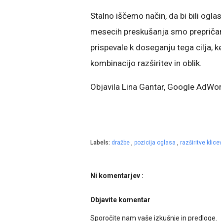
Stalno iščemo način, da bi bili ogl
mesecih preskušanja smo prepričan
prispevale k doseganju tega cilja, 
kombinacijo razširitev in oblik.
Objavila Lina Gantar, Google AdWor
Labels:
dražbe
,
pozicija oglasa
,
razširitve klic
Ni komentarjev :
Objavite komentar
Sporočite nam vaše izkušnje in predloge.