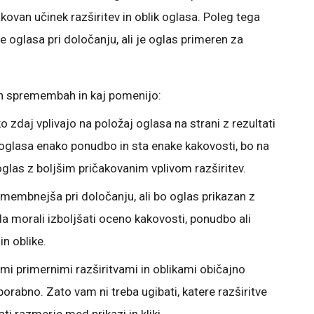
akovan učinek razširitev in oblik oglasa. Poleg tega
oglasa pri določanju, ali je oglas primeren za
eh spremembah in kaj pomenijo:
 zdaj vplivajo na položaj oglasa na strani z rezultati
oglasa enako ponudbo in sta enake kakovosti, bo na
glas z boljšim pričakovanim vplivom razširitev.
embnejša pri določanju, ali bo oglas prikazan z
da morali izboljšati oceno kakovosti, ponudbo ali
in oblike.
primernimi razširitvami in oblikami običajno
porabno. Zato vam ni treba ugibati, katere razširitve