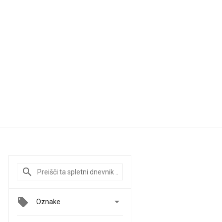

Oznake