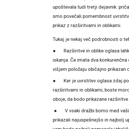
upoštevala tudi tretji dejavnik: prič
smo povečali pomembnost uvrstitve 
prikaz z razširitvami in oblikami.
Tukaj je nekaj več podrobnosti o t
● Razširitve in oblike oglasa lahko
iskanja. Če imata dva konkurenčna 
višjem položaju običajno prikazan o
● Ker je uvrstitev oglasa zdaj pom
razširitvami in oblikami, boste mor
oboje, da bodo prikazane razširitve 
● V vsaki dražbi bomo med vašimi 
prikazali najuspešnejšo in najbolj u