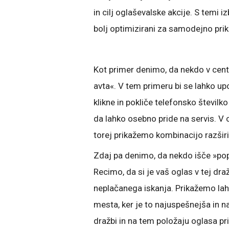
in cilj oglaševalske akcije. S temi 
bolj optimizirani za samodejno prika
Kot primer denimo, da nekdo v cen
avta«. V tem primeru bi se lahko up
klikne in pokliče telefonsko številko
da lahko osebno pride na servis. V
torej prikažemo kombinacijo razširit
Zdaj pa denimo, da nekdo išče »pop
Recimo, da si je vaš oglas v tej dra
neplačanega iskanja. Prikažemo la
mesta, ker je to najuspešnejša in na
dražbi in na tem položaju oglasa 