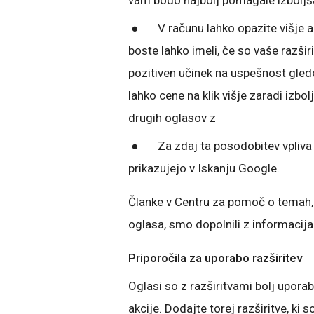
vam bodo najbolj pomagale izboljšat
● V računu lahko opazite višje ali 
boste lahko imeli, če so vaše razšir
pozitiven učinek na uspešnost glede
lahko cene na klik višje zaradi izb
drugih oglasov z
● Za zdaj ta posodobitev vpliva s
prikazujejo v Iskanju Google.
Članke v Centru za pomoč o temah, 
oglasa, smo dopolnili z informac
Priporočila za uporabo razširitev
Oglasi so z razširitvami bolj upora
akcije. Dodajte torej razširitve, ki 