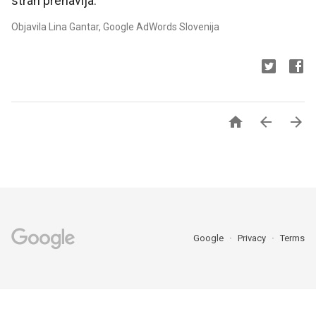
stran prenavlja.
Objavila Lina Gantar, Google AdWords Slovenija



Google
Privacy
Terms