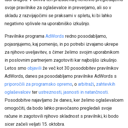
svoje pravilnike za oglaševalce in preverjamo, ali so v
skladu z razvijajočimi se praksami v spletu, ki bi lahko
negativno vplivale na uporabniško izkušnjo.
Pravilnike programa
AdWords
redno posodabljamo,
pojasnjujemo, kaj pomenijo, in po potrebi izvajamo ukrepe
za njihovo uveljavitev, s čimer želimo svojim uporabnikom
in poslovnim partnerjem zagotoviti kar najboljšo izkušnjo.
Letos smo
objavili
že več kot 30 posodobitev pravilnikov
AdWords, danes pa posodabljamo pravilnike AdWords s
priporočili za programsko opremo
, o
arbitraži
,
zahtevkih
oglaševalcev
ter
ustreznosti, jasnosti in natančnosti
.
Posodobitve najavljamo že danes, ker želimo oglaševalcem
omogočiti, da bodo lahko pravočasno pregledali svoje
račune in zagotovili njihovo skladnost s pravilniki, ki bodo
sicer začeli veljati 15. oktobra.