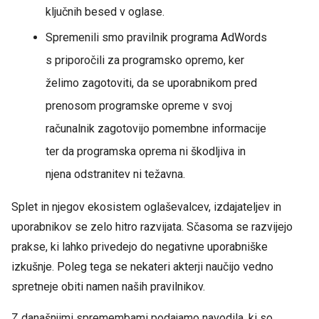
ključnih besed v oglase.
Spremenili smo pravilnik programa AdWords
s priporočili za programsko opremo, ker
želimo zagotoviti, da se uporabnikom pred
prenosom programske opreme v svoj
računalnik zagotovijo pomembne informacije
ter da programska oprema ni škodljiva in
njena odstranitev ni težavna.
Splet in njegov ekosistem oglaševalcev, izdajateljev in
uporabnikov se zelo hitro razvijata. Sčasoma se razvijejo
prakse, ki lahko privedejo do negativne uporabniške
izkušnje. Poleg tega se nekateri akterji naučijo vedno
spretneje obiti namen naših pravilnikov.
Z današnjimi spremembami podajamo navodila, ki so